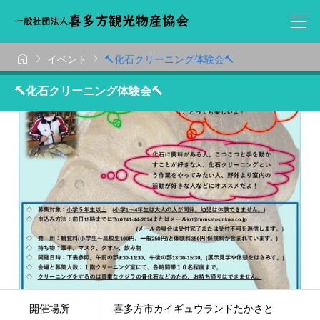



イベント
🔨化石クリーニング体験会🔨
🔨化石クリーニング体験会🔨
開催場所
喜多方市カイギュウランドたかさと