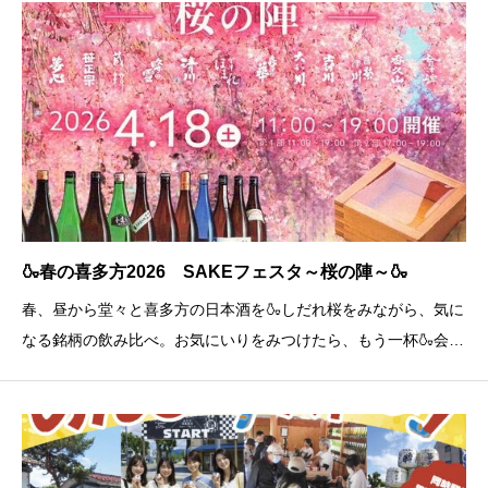
🍶春の喜多方2026 SAKEフェスタ～桜の陣～🍶
春、昼から堂々と喜多方の日本酒を🍶しだれ桜をみながら、気に
なる銘柄の飲み比べ。お気にいりをみつけたら、もう一杯🍶会場
にはラーメンに負けない個性あふれる喜多方の日本酒とお酒にぴ
ったりのフードが勢ぞろい！“ただの花見”じゃ終わらない!(^^)!S
AKEフェスタ 桜の陣 開催🌸【第1部】