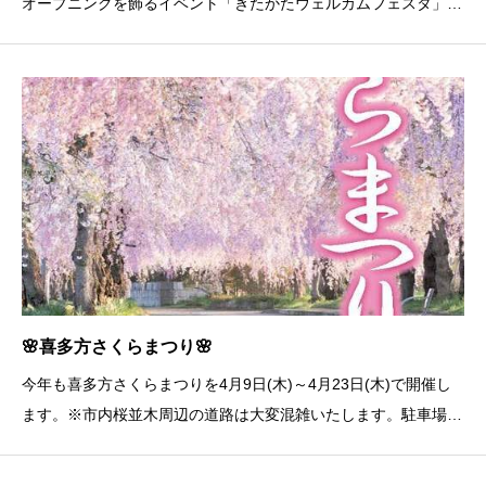
オープニングを飾るイベント「きたかたウェルカムフェスタ」を
4/4(土)に開催します！喜多方のグルメをお得に楽しめるブースや
マルシェ🍜地酒を堪能できる、喜多方流角打ち「SHOSUKE」体
験🍶しだれ桜染めハンカチの会津型色差し体験✨ほ
🌸喜多方さくらまつり🌸
今年も喜多方さくらまつりを4月9日(木)～4月23日(木)で開催し
ます。※市内桜並木周辺の道路は大変混雑いたします。駐車場等
をご確認のうえご来場ください。駐車場については下記リンク先
の市HPにてご確認いただけます。⇒こちら