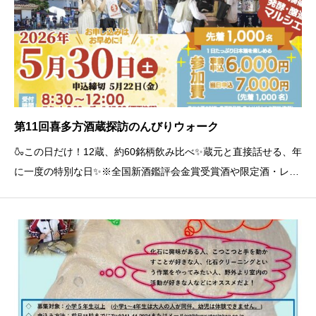
第11回喜多方酒蔵探訪のんびりウォーク
🍶この日だけ！12蔵、約60銘柄飲み比べ✨蔵元と直接話せる、年
に一度の特別な日✨※全国新酒鑑評会金賞受賞酒や限定酒・レア
酒が特別出品‼フランス酒品評会「Kura Master 2026」プラチナ
賞受賞‼「純米大吟醸いのち」を特別価格で試飲提供‼ (800円⇒
500円/１杯)さらに今年も 発