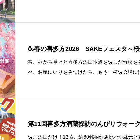
ついては下記リンク先の市HPにてご確認いただ
🍶春の喜多方2026 SAKEフェスタ～桜
春、昼から堂々と喜多方の日本酒を🍶しだれ桜を
べ。お気にいりをみつけたら、もう一杯🍶会場に
喜多方の日本酒とお酒にぴったりのフードが勢ぞろい
^)!SAKEフェスタ 桜の陣 開催🌸【第1部】
第11回喜多方酒蔵探訪のんびりウォー
🍶この日だけ！12蔵、約60銘柄飲み比べ✨蔵元