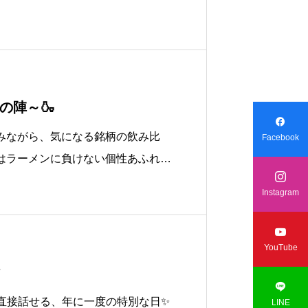
けます。⇒こちら
の陣～🍶

みながら、気になる銘柄の飲み比
Facebook
はラーメンに負けない個性あふれる

！“ただの花見”じゃ終わらない!(^
Instagram

YouTube
ク

と直接話せる、年に一度の特別な日✨
LINE